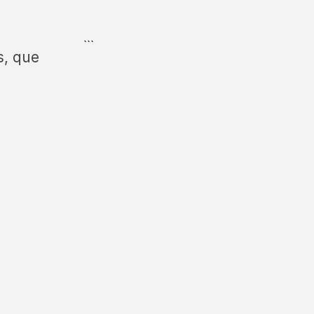
```
s, que